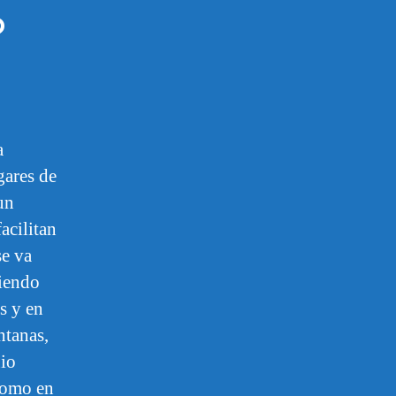
?
a
gares de
un
acilitan
se va
ciendo
s y en
ntanas,
nio
 como en