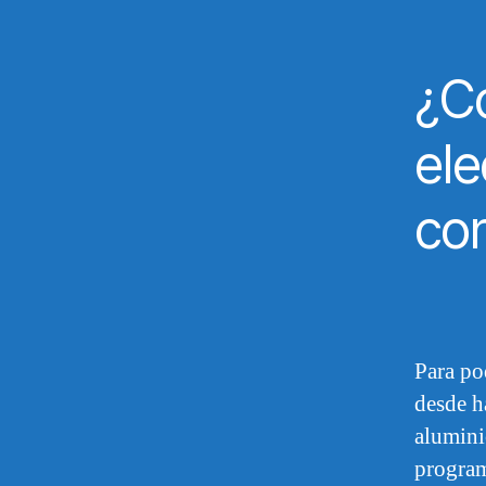
¿Có
ele
con
Para po
desde ha
alumini
program