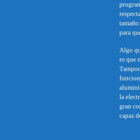
program
respecta
tamaño 
para que
Algo qu
es que 
Tampoco
funcion
alumini
la elect
gran co
capaz d