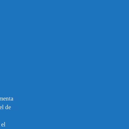
ementa
el de
 el