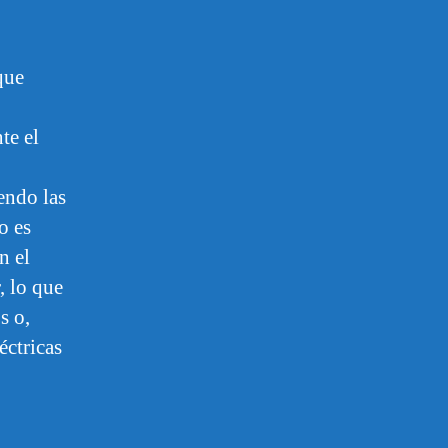
que
te el
iendo las
o es
n el
, lo que
s o,
éctricas