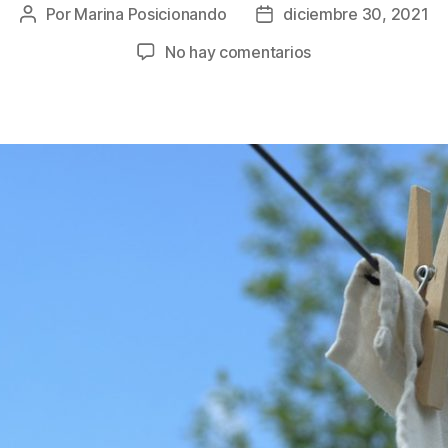
Por
Marina Posicionando
diciembre 30, 2021
Autor
Fecha
de
de
en
No hay comentarios
la
la
El
entrada
entrada
papel
de
aluminio
y
la
limpieza
de
la
ropa