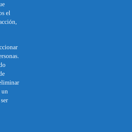
ue
os el
acción,
accionar
ersonas.
ado
de
eliminar
s un
 ser