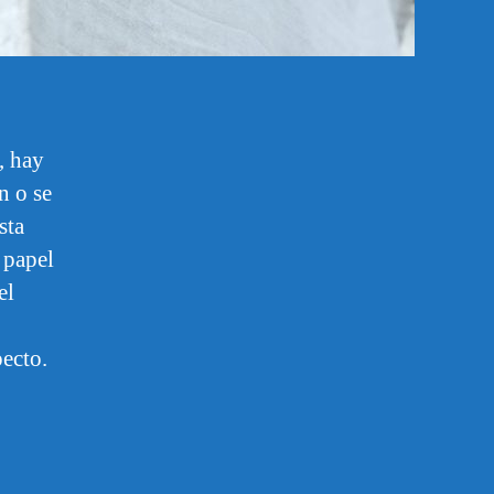
, hay
n o se
sta
 papel
el
pecto.