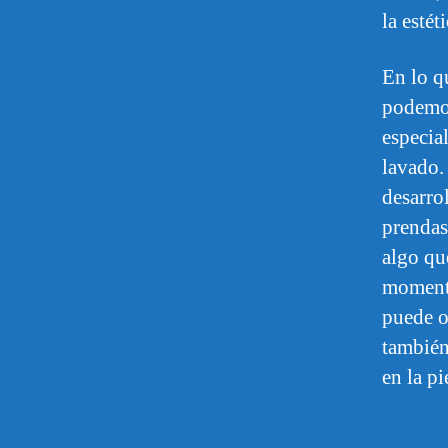
la estét
En lo qu
podemos
especia
lavado.
desarrol
prendas
algo qu
momento
puede oc
también
en la pi