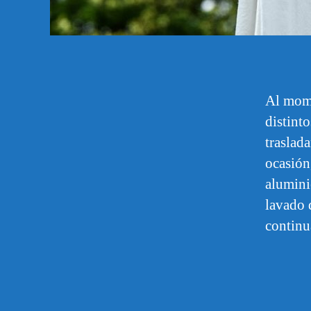
Al mome
distint
traslad
ocasión
alumini
lavado 
continu