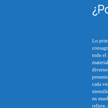
¿Po
Lo prim
consagr
todo el
materia
diverso
present
cada ve
utensil
en mueb
refiere,