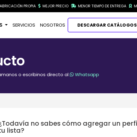
ABRICACIÓN PROPIA
MEJOR PRECIO
MENOR TIEMPO DE ENTREGA
M
OS
SERVICIOS
NOSOTROS
DESCARGAR CATÁLOGOS
ucto
llamanos o escribinos directo al
Whatsapp
¿Todavía no sabes cómo agregar un perfi
tu lista?