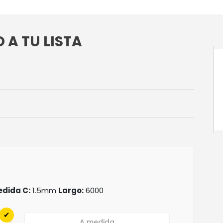
A TU LISTA
dida C:
1.5mm
Largo:
6000
A medida