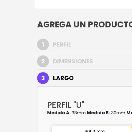
AGREGA UN PRODUCTO 
1
PERFIL
2
DIMENSIONES
3
LARGO
PERFIL "U"
Medida A:
38mm
Medida B:
30mm
Me
6000 mm